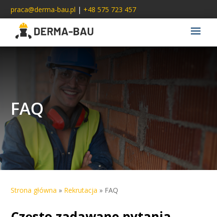
praca@derma-bau.pl
|
+48 575 723 457
FAQ
Strona główna
»
Rekrutacja
»
FAQ
Często zadawane pytania